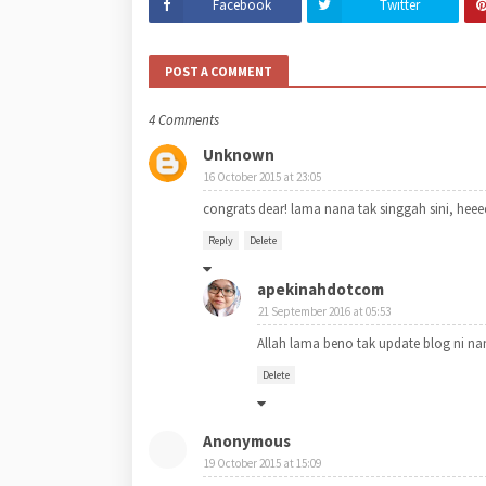
Facebook
Twitter
POST A COMMENT
4 Comments
Unknown
16 October 2015 at 23:05
congrats dear! lama nana tak singgah sini, heee
Reply
Delete
apekinahdotcom
21 September 2016 at 05:53
Allah lama beno tak update blog ni n
Delete
Anonymous
19 October 2015 at 15:09