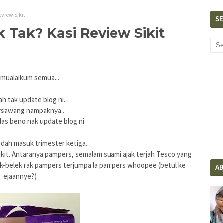
view Sikit
S
Tak? Kasi Review Sikit
5
amualaikum semua...
ah tak update blog ni..
rsawang nampaknya..
as beno nak update blog ni
h dah masuk trimester ketiga..
sikit. Antaranya pampers, semalam suami ajak terjah Tesco yang
lek-belek rak pampers terjumpa la pampers whoopee (betul ke
A
ejaannye?)