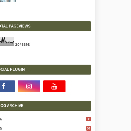
OTAL PAGEVIEWS
3
0
4
6
6
9
8
CIAL PLUGIN
LOG ARCHIVE
26
33
25
54