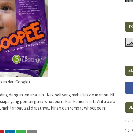
T
SO
san dari Google)
ding dengan jenama lain.. Nak beli yang mahal idakle mampu. Ni
siapa yang pernah guna whoopie ni kasi komen sikit.. Aritu baru
B
umah lambat lagi dapatnya.. Kinah dah rembat whoopee ni..
20
20