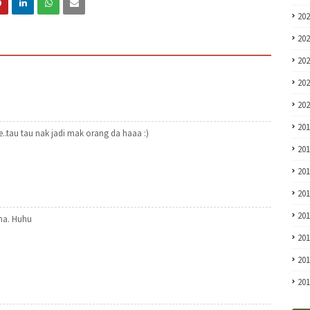
20
20
20
20
20
20
e..tau tau nak jadi mak orang da haaa :)
20
20
20
20
ana. Huhu
20
20
20