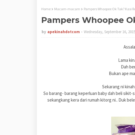
Home
Macam-macam
Pampers Whoopee Ok Tak? Kasi Re
Pampers Whoopee Ok 
by
apekinahdotcom
Wednesday, September 16, 201
Assal
Lama kin
Dah be
Bukan ape mal
Sekarang ni kina
So barang- barang keperluan baby dah beli sikit-
sekangkang kera dari rumah kitorg ni.. Duk be