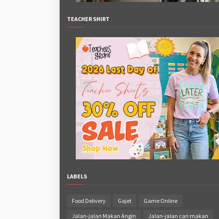
TEACHER SHIRT
LABELS
Food Delivery
Gajet
Game Online
Jalan-jalan Makan Angin
Jalan-jalan cari makan