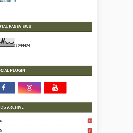
OTAL PAGEVIEWS
3
0
4
4
4
3
4
CIAL PLUGIN
LOG ARCHIVE
26
33
25
54