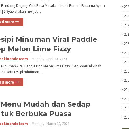
i Rendang Daging: Cita Rasa Masakan Ibu di Rumah Bersama Ayam
20
! | 1 Syawal akan menjel…
20
ad more
20
20
sipi Minuman Viral Paddle
20
p Melon Lime Fizzy
20
pekinahdotcom
Monday, April 20, 2020
20
i Minuman Viral Paddle Pop Melon Lime Fizzy | Baru-baru ni kinah
20
uba satu resepi minuman…
20
ad more
20
20
 Menu Mudah dan Sedap
20
tuk Berbuka Puasa
20
pekinahdotcom
Monday, March 30, 2020