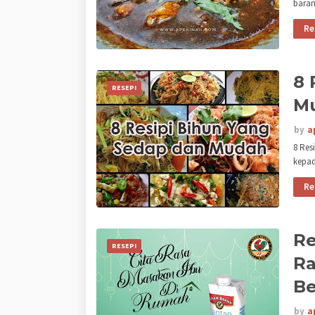
baran
Re
8 
RESEPI
M
by
a
8 Res
kepa
Re
Re
RESEPI
Ra
Be
by
a