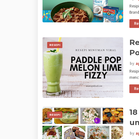
Resip
Brand
Re
Re
RESEPI
Po
by
a
Resip
menc
Re
18
RESEPI
un
by
a