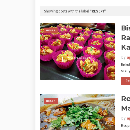
Showing posts with the label
RESEPI
Bi
RESEPI
Ra
K
by
a
Bisku
orang
Re
Re
RESEPI
Ma
by
a
Resip