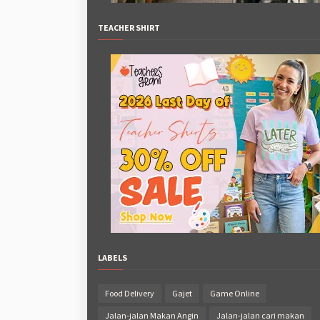
TEACHER SHIRT
LABELS
Food Delivery
Gajet
Game Online
Jalan-jalan Makan Angin
Jalan-jalan cari makan