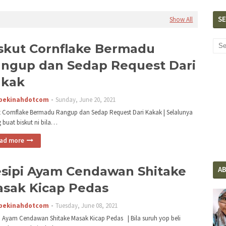
S
Show All
skut Cornflake Bermadu
ngup dan Sedap Request Dari
akak
pekinahdotcom
Sunday, June 20, 2021
t Cornflake Bermadu Rangup dan Sedap Request Dari Kakak | Selalunya
 buat biskut ni bila…
ad more
sipi Ayam Cendawan Shitake
A
sak Kicap Pedas
pekinahdotcom
Tuesday, June 08, 2021
i Ayam Cendawan Shitake Masak Kicap Pedas | Bila suruh yop beli