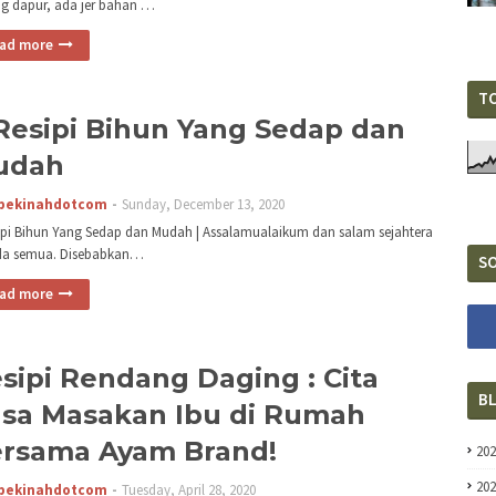
g dapur, ada jer bahan …
ad more
T
Resipi Bihun Yang Sedap dan
udah
pekinahdotcom
Sunday, December 13, 2020
ipi Bihun Yang Sedap dan Mudah | Assalamualaikum dan salam sejahtera
da semua. Disebabkan…
SO
ad more
sipi Rendang Daging : Cita
B
sa Masakan Ibu di Rumah
rsama Ayam Brand!
20
20
pekinahdotcom
Tuesday, April 28, 2020