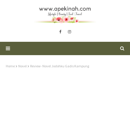
Home
Novel
Review- Novel Jodohku Gadis Kampung