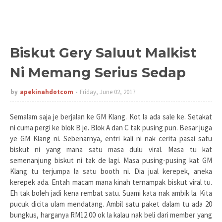
Biskut Gery Saluut Malkist
Ni Memang Serius Sedap
by
apekinahdotcom
Friday, June 02, 2017
Semalam saja je berjalan ke GM Klang. Kot la ada sale ke. Setakat
ni cuma pergi ke blok B je. Blok A dan C tak pusing pun. Besar juga
ye GM Klang ni. Sebenarnya, entri kali ni nak cerita pasai satu
biskut ni yang mana satu masa dulu viral. Masa tu kat
semenanjung biskut ni tak de lagi. Masa pusing-pusing kat GM
Klang tu terjumpa la satu booth ni. Dia jual kerepek, aneka
kerepek ada. Entah macam mana kinah ternampak biskut viral tu.
Eh tak boleh jadi kena rembat satu. Suami kata nak ambik la. Kita
pucuk dicita ulam mendatang. Ambil satu paket dalam tu ada 20
bungkus, harganya RM12.00 ok la kalau nak beli dari member yang