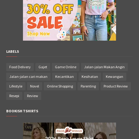
LABELS
Food Delivery
Gajet
Game Online
Jalan-jalan Makan Angin
Jalan-jalan cari makan
Kecantikan
Kesihatan
Kewangan
Lifestyle
Novel
Online Shopping
Parenting
Product Review
Resepi
Review
BOOKISH TSHIRTS