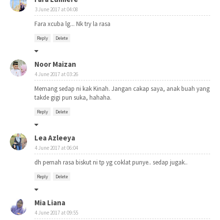
3 June 2017 at 04:08
Fara xcuba lg... Nk try la rasa
Reply
Delete
Noor Maizan
4 June 2017 at 03:26
Memang sedap ni kak Kinah. Jangan cakap saya, anak buah yang
takde gigi pun suka, hahaha.
Reply
Delete
Lea Azleeya
4 June 2017 at 06:04
dh pernah rasa biskut ni tp yg coklat punye.. sedap jugak..
Reply
Delete
Mia Liana
4 June 2017 at 09:55