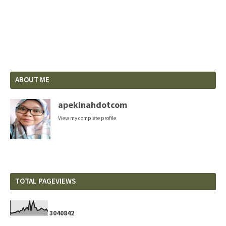
ABOUT ME
apekinahdotcom
View my complete profile
TOTAL PAGEVIEWS
3
0
4
0
8
4
2