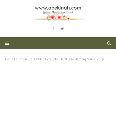
Home
Luahan Hati
Biskut Gery Saluut Malkist Ni Memang Serius Sedap