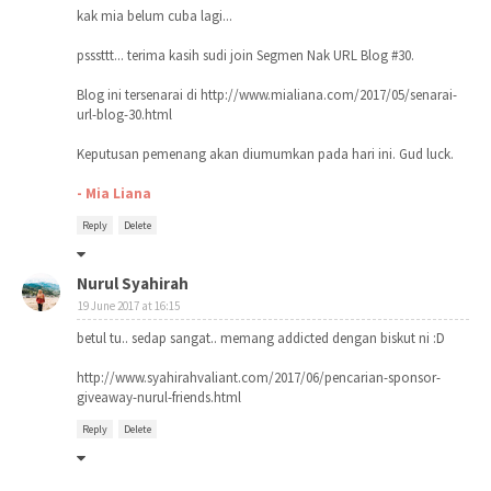
kak mia belum cuba lagi...
psssttt... terima kasih sudi join Segmen Nak URL Blog #30.
Blog ini tersenarai di http://www.mialiana.com/2017/05/senarai-
url-blog-30.html
Keputusan pemenang akan diumumkan pada hari ini. Gud luck.
- Mia Liana
Reply
Delete
Nurul Syahirah
19 June 2017 at 16:15
betul tu.. sedap sangat.. memang addicted dengan biskut ni :D
http://www.syahirahvaliant.com/2017/06/pencarian-sponsor-
giveaway-nurul-friends.html
Reply
Delete