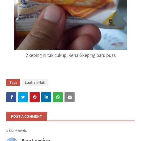
2 keping ni tak cukup. Kena 6 keping baru puas
Tags
Luahan Hati
POST A COMMENT
5 Comments
Fara Lumière