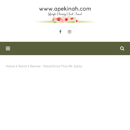
Home
Novel
Review ~ Novel Drive Thru Mr. Satay