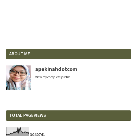
ABOUT ME
apekinahdotcom
View my complete profile
TOTAL PAGEVIEWS
3
0
4
0
7
4
1