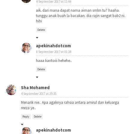
4 September 2017 at 11:44
aik. dari mana dapat nama aiman smlm tu? haaha.
tunggu anak buah la bacakan. dia rajin sangat bab2 ni.
hihi
Delete
apekinahdotcom
8 September 2017 at 01:24
haaa kantoiii hehehe..
Delete
Sha Mohamed
4 September 2017 at 19:35
Menarik nie.. Apa agaknya rahsia antara amirul dan keluarga
reeza ye..
Reply
Delete
apekinahdotcom