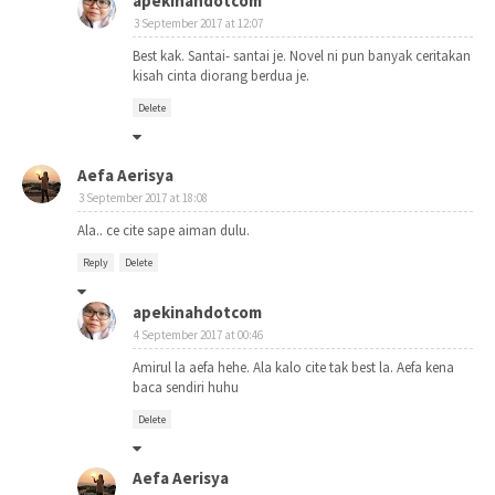
apekinahdotcom
3 September 2017 at 12:07
Best kak. Santai- santai je. Novel ni pun banyak ceritakan
kisah cinta diorang berdua je.
Delete
Aefa Aerisya
3 September 2017 at 18:08
Ala.. ce cite sape aiman dulu.
Reply
Delete
apekinahdotcom
4 September 2017 at 00:46
Amirul la aefa hehe. Ala kalo cite tak best la. Aefa kena
baca sendiri huhu
Delete
Aefa Aerisya