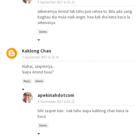
8 September 2017 at 01:23
sebenarnya Amirul tak tahu pun rahsia tu. Bila ada yang
bagitau dia mula naik angin. haa kak sha kena baca la
seterusnya
Delete
Kaklong Chan
7 September 2017 at 21:35
Alahai, saspennya..
Siapa Amirul tuuu?
Reply
Delete
apekinahdotcom
8 September 2017 at 01:23
hihi saspen kan.. nak tahu siapa kaklong chan kena la
baca
Delete