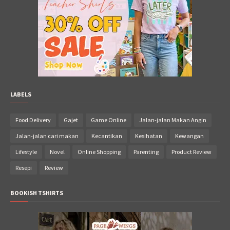
LABELS
Food Delivery
Gajet
Game Online
Jalan-jalan Makan Angin
Jalan-jalan cari makan
Kecantikan
Kesihatan
Kewangan
Lifestyle
Novel
Online Shopping
Parenting
Product Review
Resepi
Review
BOOKISH TSHIRTS