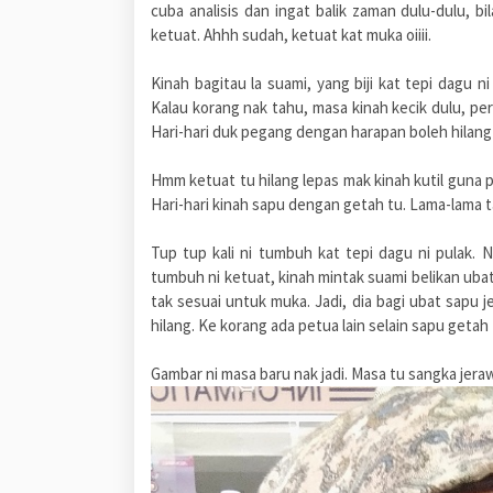
cuba analisis dan ingat balik zaman dulu-dulu, bi
ketuat. Ahhh sudah, ketuat kat muka oiiii.
Kinah bagitau la suami, yang biji kat tepi dagu 
Kalau korang nak tahu, masa kinah kecik dulu, pern
Hari-hari duk pegang dengan harapan boleh hilang 
Hmm ketuat tu hilang lepas mak kinah kutil guna p
Hari-hari kinah sapu dengan getah tu. Lama-lama t
Tup tup kali ni tumbuh kat tepi dagu ni pulak.
tumbuh ni ketuat, kinah mintak suami belikan uba
tak sesuai untuk muka. Jadi, dia bagi ubat sapu j
hilang. Ke korang ada petua lain selain sapu getah 
Gambar ni masa baru nak jadi. Masa tu sangka jeraw