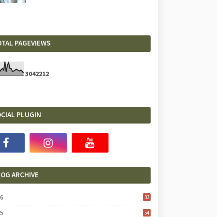
OTAL PAGEVIEWS
3
0
4
2
2
1
2
CIAL PLUGIN
LOG ARCHIVE
26
33
25
54