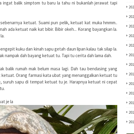
la ingat balik simptom tu baru la tahu ni bukanlah jerawat tapi
20
20
ni sebenarnya ketuat. Suami pun pelik, ketuat kat muka hmmm..
20
ah ada ketuat naik kat bibir. Bibir okeh... Korang bayangkan la.
la.
20
20
engepit kuku dan kinah sapu getah daun lipan kalau tak silap la.
20
ak nampak dah bayang ketuat tu. Tapi tu cerita dah lama dah.
20
 Nak balik rumah mak belum masa lagi. Dah tau bendasing yang
20
t ketuat. Orang farmasi kata ubat yang menanggalkan ketuat tu
e, suruh sapu di tempat ketuat tu je. Harapnya ketuat ni cepat
20
tu.
20
at je la
20
20
20