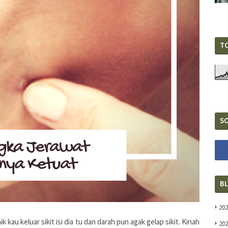
T
SO
B
20
 kau keluar sikit isi dia tu dan darah pun agak gelap sikit. Kinah
20