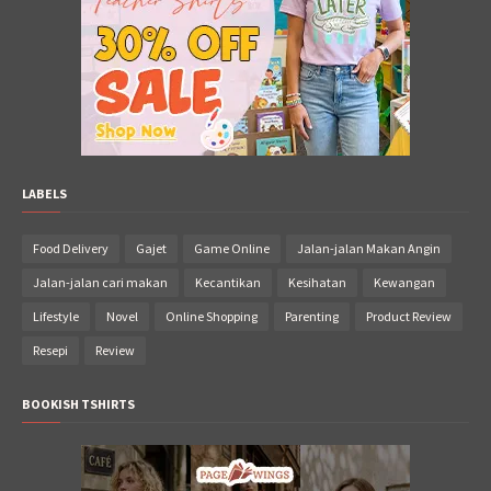
LABELS
Food Delivery
Gajet
Game Online
Jalan-jalan Makan Angin
Jalan-jalan cari makan
Kecantikan
Kesihatan
Kewangan
Lifestyle
Novel
Online Shopping
Parenting
Product Review
Resepi
Review
BOOKISH TSHIRTS