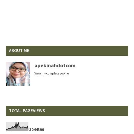
ABOUT ME
apekinahdotcom
View my complete profile
TOTAL PAGEVIEWS
3
0
4
4
3
9
0