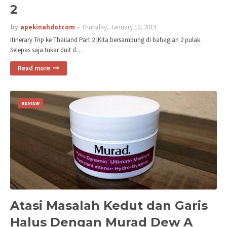
2
by
apekinahdotcom
Thursday, January 10, 2019
Itinerary Trip ke Thailand Part 2 |Kita bersambung di bahagian 2 pulak.
Selepas saja tukar duit d…
Read more
REVIEW
Atasi Masalah Kedut dan Garis
Halus Dengan Murad Dew A