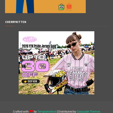
CHERRYKITTEN
Crafted with
by
TemplatesYard
| Distributed by
Gooyaabi Themes