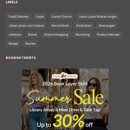
LABELS
Food Delivery
Gajet
Game Online
Jalan-jalan Makan Angin
Jalan-jalan cari makan
Kecantikan
Kesihatan
Kewangan
Lifestyle
Novel
Online Shopping
Parenting
Product Review
Resepi
Review
BOOKISH TSHIRTS