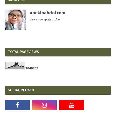
apekinahdotcom
View my complete profile
TOTAL PAGEVIEWS
3
0
4
0
8
6
9
SOCIAL PLUGIN