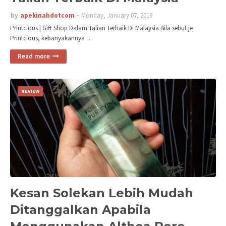
by
apekinahdotcom
Monday, January 07, 2019
Printcious | Gift Shop Dalam Talian Terbaik Di Malaysia Bila sebut je
Printcious, kebanyakannya …
Read more
REVIEW
Kesan Solekan Lebih Mudah
Ditanggalkan Apabila