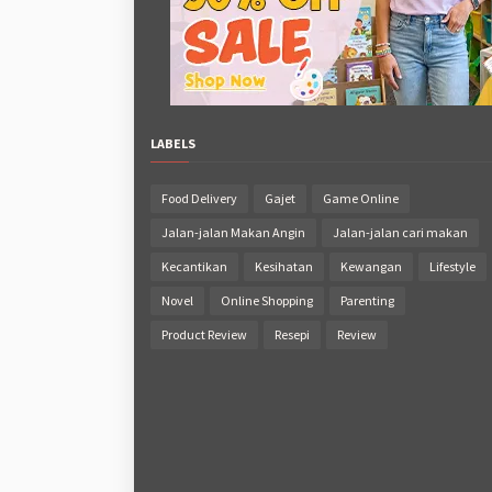
LABELS
Food Delivery
Gajet
Game Online
Jalan-jalan Makan Angin
Jalan-jalan cari makan
Kecantikan
Kesihatan
Kewangan
Lifestyle
Novel
Online Shopping
Parenting
Product Review
Resepi
Review