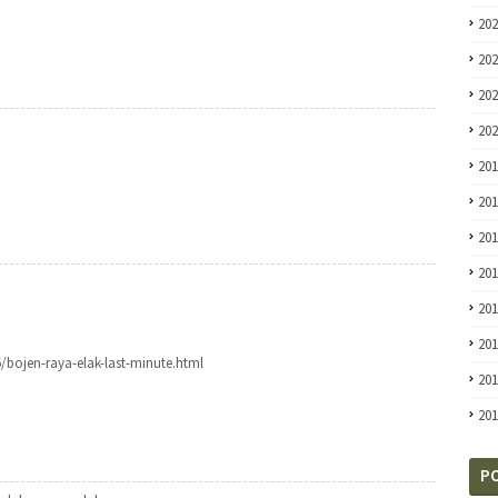
20
20
20
20
20
20
20
20
20
20
6/bojen-raya-elak-last-minute.html
20
20
P