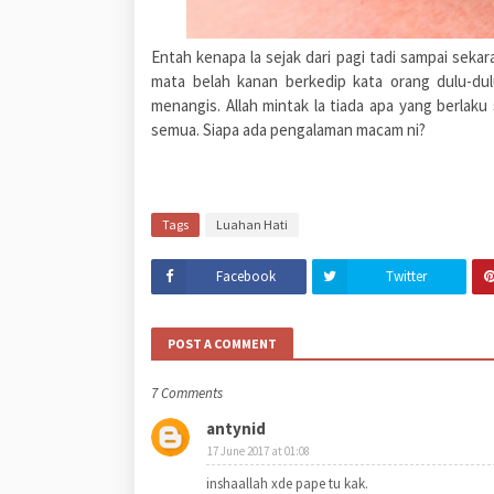
Entah kenapa la sejak dari pagi tadi sampai sekara
mata belah kanan berkedip kata orang dulu-dul
menangis. Allah mintak la tiada apa yang berlaku
semua. Siapa ada pengalaman macam ni?
Tags
Luahan Hati
Facebook
Twitter
POST A COMMENT
7 Comments
antynid
17 June 2017 at 01:08
inshaallah xde pape tu kak.