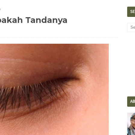
a
S
Apakah Tandanya
A