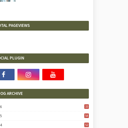
OTAL PAGEVIEWS
CIAL PLUGIN
LOG ARCHIVE
26
33
25
54
24
52