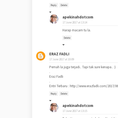
Reply
Delete
apekinahdotcom
17 June 2017 at 13:14
Harap macam tu la.
Delete
ERAZ FADLI
17 June 2017 at 10:09
Pernah la juga terjadi.. Tapi tak sure kenapa.. :)
.
Eraz Fadli
.
Entri Terbaru : http://www.erazfadli.com/2017/0
Reply
Delete
apekinahdotcom
17 June 2017 at 13:15