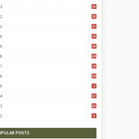
23
55
22
50
21
47
20
59
19
94
18
146
17
237
16
109
15
3
14
67
13
181
12
8
OPULAR POSTS