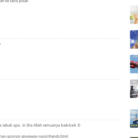
nah ke sana pulak
�
a sebab apa.. In Sha Allah semuanya baik-baik :D
ian-sponsor-giveaway-nurul-friends.html