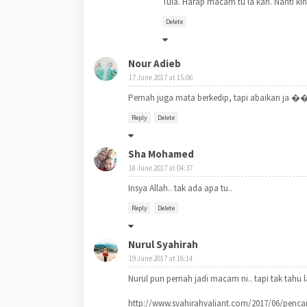
Tula. Harap macam tu la kan. Nanti ki
Delete
Nour Adieb
17 June 2017 at 15:06
Pernah juga mata berkedip, tapi abaikan ja �
Reply
Delete
Sha Mohamed
18 June 2017 at 04:37
Insya Allah.. tak ada apa tu..
Reply
Delete
Nurul Syahirah
19 June 2017 at 16:14
Nurul pun pernah jadi macam ni.. tapi tak tahu l
http://www.syahirahvaliant.com/2017/06/pencar