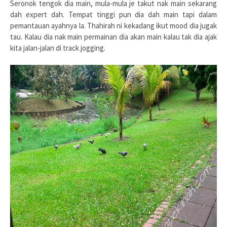
Seronok tengok dia main, mula-mula je takut nak main sekarang
dah expert dah. Tempat tinggi pun dia dah main tapi dalam
pemantauan ayahnya la. Thahirah ni kekadang ikut mood dia jugak
tau. Kalau dia nak main permainan dia akan main kalau tak dia ajak
kita jalan-jalan di track jogging.