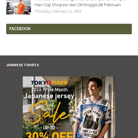
Hari Gaji Shopee dari 26 hingga 28 Februari
Thursday, February 22, 2018
FACEBOOK
JAPANESE TSHIRTS