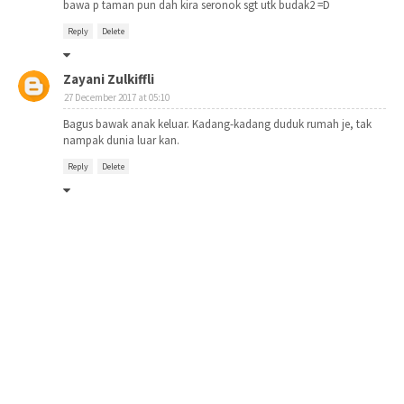
bawa p taman pun dah kira seronok sgt utk budak2 =D
Reply
Delete
Zayani Zulkiffli
27 December 2017 at 05:10
Bagus bawak anak keluar. Kadang-kadang duduk rumah je, tak
nampak dunia luar kan.
Reply
Delete