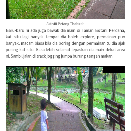
Aktiviti Petang Thahirah
Baru-baru ni ada juga bawak dia main di Taman Botani Perdana,
kat situ lagi banyak tempat dia boleh explore, permainan pun
banyak, macam biasa bila dia boring dengan permainan tu dia ajak
pusing kat situ. Rasa lebih selamat lepaskan dia main dekat area
ni. Sambil jalan di track jogging jumpa burung tengah makan.