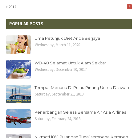
2012
8
POPULAR POSTS
Lima Petunjuk Diet Anda Berjaya
Wednesday, March 11, 2020
WD-40 Selamat Untuk Alam Sekitar
Wednesday, December 20, 2017
Tempat Menarik Di Pulau Pinang Untuk Dilawati
Saturday, September 21, 2019
Penerbangan Selesa Bersama Air Asia Airlines
Saturday, February 24, 2018
Nikmati 18% Pulangan Tunai sempena Kempen