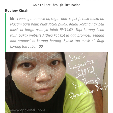
Gold Foil See Through Illumination
Review Kinah
Lepas guna mask ni, segar dan sejuk je rasa muka ni.
Macam baru balik buat facial pulak. Kalau korang nak beli
mask ni harga asalnya ialah RM14.00. Tapi korang kena
rajin bukak website Althea kot kot la ada promosi. Tengah
ada promosi ni korang borong. Syokk tau mask ni. Rugi
korang tak cuba.