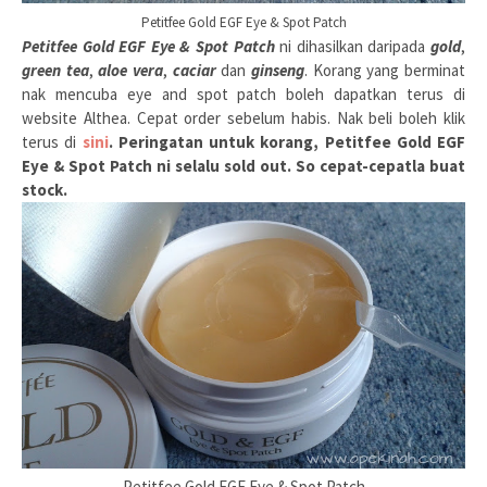
Petitfee Gold EGF Eye & Spot Patch
Petitfee Gold EGF Eye & Spot Patch
ni dihasilkan daripada
gold
,
green tea
,
aloe vera
,
caciar
dan
ginseng
. Korang yang berminat
nak mencuba eye and spot patch boleh dapatkan terus di
website Althea. Cepat order sebelum habis. Nak beli boleh klik
terus di
sini
. Peringatan untuk korang, Petitfee Gold EGF
Eye & Spot Patch ni selalu sold out. So cepat-cepatla buat
stock.
Petitfee Gold EGF Eye & Spot Patch