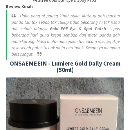
Petitfee Gold EGF Eye & Spoy Patch
Review Kinah
Hoho yang ni paling kinah suka. Mata ni dah macam
panda tau tak sebab tak cukup tidur. Sekarang ni tak risau
dah sebab adanya
Gold EGF Eye & Spot Patch
. Lepas
beberapa hari guna kesan sembap dan mata panda dah
mula kurang. Masa mula-mula pakai tu macam rasa sejuk je
rasa sebab patch tu nak mula bertindak. Kesannya memang
best sangat.
ONSAEMEEIN - Lumiere Gold Daily Cream
(50ml)