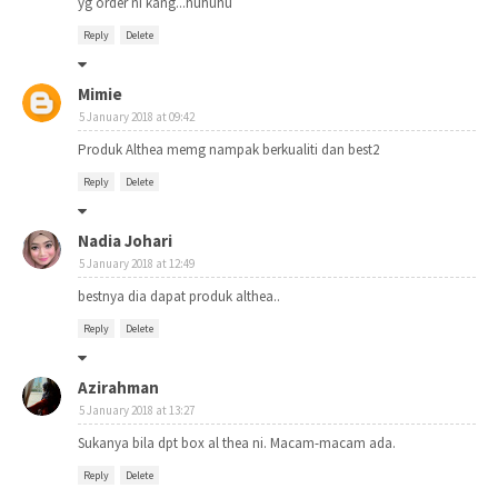
yg order ni kang...huhuhu
Reply
Delete
Mimie
5 January 2018 at 09:42
Produk Althea memg nampak berkualiti dan best2
Reply
Delete
Nadia Johari
5 January 2018 at 12:49
bestnya dia dapat produk althea..
Reply
Delete
Azirahman
5 January 2018 at 13:27
Sukanya bila dpt box al thea ni. Macam-macam ada.
Reply
Delete