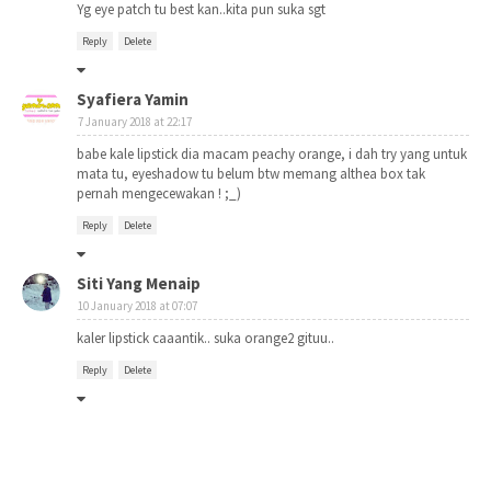
Yg eye patch tu best kan..kita pun suka sgt
Reply
Delete
Syafiera Yamin
7 January 2018 at 22:17
babe kale lipstick dia macam peachy orange, i dah try yang untuk
mata tu, eyeshadow tu belum btw memang althea box tak
pernah mengecewakan ! ;_)
Reply
Delete
Siti Yang Menaip
10 January 2018 at 07:07
kaler lipstick caaantik.. suka orange2 gituu..
Reply
Delete