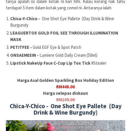
tanya apalah isi dalam kotak ni kan hihi. Kalau korang nak tahu
terdapat 5 item dalam kotak yang comel ni. Antaranya ialah:
Chica-Y-Chico -
One Shot Eye Pallete (Day Drink & Wine
Burgundy
LEAGUERTOX GOLD FOIL SEE THROUGH ILLUMINATION
MASK
PETITFEE -
Gold EGF Eye & Spot Patch
ONSAEMEEIN -
Lumiere Gold Daily Cream (50ml)
Lipstick NakeUp Face C-Cup Lip Tox Tick
#Stealer
Harga Asal Golden Sparkling Box Holiday Edition
RM448.00
Harga selepas diskaun
RM109.00
Chica-Y-Chico - One Shot Eye Pallete (Day
Drink & Wine Burgundy)