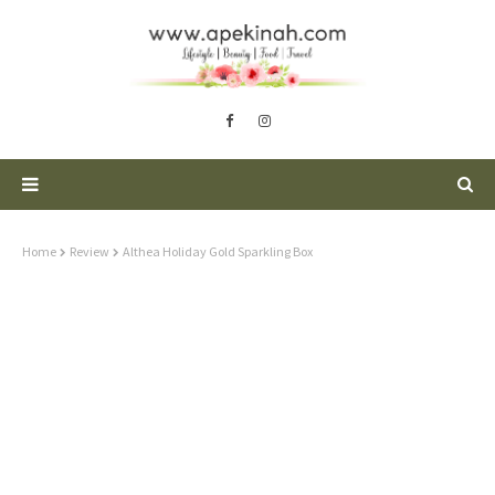
Home
Review
Althea Holiday Gold Sparkling Box