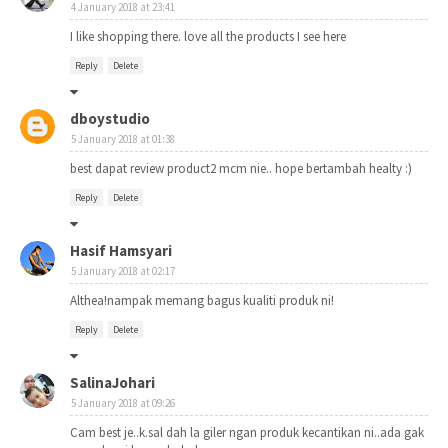
4 January 2018 at 23:41
I like shopping there. love all the products I see here
Reply
Delete
dboystudio
5 January 2018 at 01:38
best dapat review product2 mcm nie.. hope bertambah healty :)
Reply
Delete
Hasif Hamsyari
5 January 2018 at 02:17
Althea!nampak memang bagus kualiti produk ni!
Reply
Delete
SalinaJohari
5 January 2018 at 09:26
Cam best je..k.sal dah la giler ngan produk kecantikan ni..ada gak