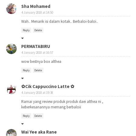
Sha Mohamed
4 January 2018 at 14:50
Wah.. Menarik isi dalam kotak.. Berbaloi-baloi..
Reply
Delete
PERMATABIRU
4 January 2018 at 16:57
wow bestnya box althea
Reply
Delete
✿Cik Cappuccino Latte ✿
4 January 2018 at 19:38
Ramai yang review produk produk daei althea ni ,
keberkesanannya memang berbaloii
Reply
Delete
Wai Yee aka Rane