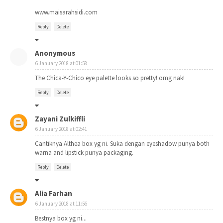
www.maisarahsidi.com
Reply
Delete
Anonymous
6 January 2018 at 01:58
The Chica-Y-Chico eye palette looks so pretty! omg nak!
Reply
Delete
Zayani Zulkiffli
6 January 2018 at 02:41
Cantiknya Althea box yg ni. Suka dengan eyeshadow punya both
warna and lipstick punya packaging.
Reply
Delete
Alia Farhan
6 January 2018 at 11:56
Bestnya box yg ni...