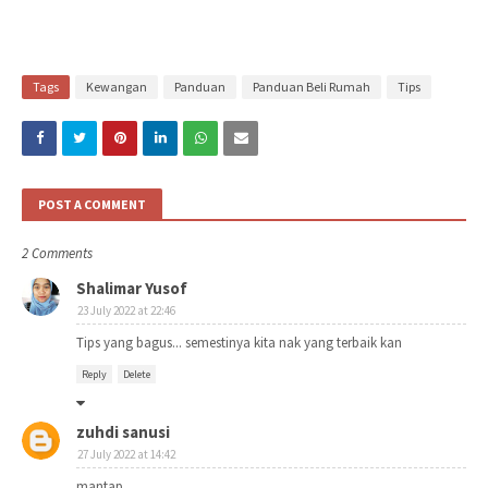
Tags
Kewangan
Panduan
Panduan Beli Rumah
Tips
POST A COMMENT
2 Comments
Shalimar Yusof
23 July 2022 at 22:46
Tips yang bagus... semestinya kita nak yang terbaik kan
Reply
Delete
zuhdi sanusi
27 July 2022 at 14:42
mantap..,