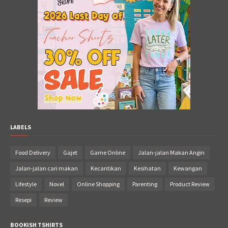
LABELS
Food Delivery
Gajet
Game Online
Jalan-jalan Makan Angin
Jalan-jalan cari makan
Kecantikan
Kesihatan
Kewangan
Lifestyle
Novel
Online Shopping
Parenting
Product Review
Resepi
Review
BOOKISH TSHIRTS