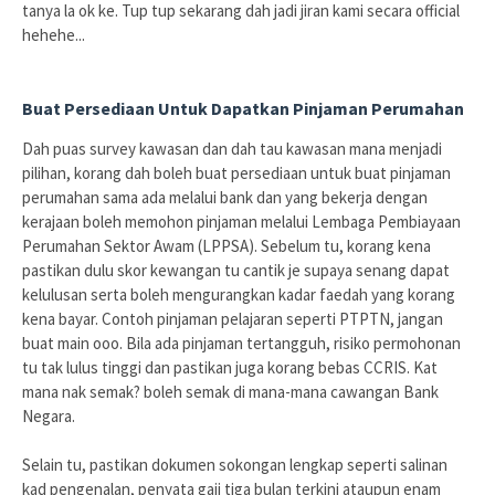
tanya la ok ke. Tup tup sekarang dah jadi jiran kami secara official
hehehe...
Buat Persediaan Untuk Dapatkan Pinjaman Perumahan
Dah puas survey kawasan dan dah tau kawasan mana menjadi
pilihan, korang dah boleh buat persediaan untuk buat pinjaman
perumahan sama ada melalui bank dan yang bekerja dengan
kerajaan boleh memohon pinjaman melalui Lembaga Pembiayaan
Perumahan Sektor Awam (LPPSA). Sebelum tu, korang kena
pastikan dulu skor kewangan tu cantik je supaya senang dapat
kelulusan serta boleh mengurangkan kadar faedah yang korang
kena bayar. Contoh pinjaman pelajaran seperti PTPTN, jangan
buat main ooo. Bila ada pinjaman tertangguh, risiko permohonan
tu tak lulus tinggi dan pastikan juga korang bebas CCRIS. Kat
mana nak semak? boleh semak di mana-mana cawangan Bank
Negara.
Selain tu, pastikan dokumen sokongan lengkap seperti salinan
kad pengenalan, penyata gaji tiga bulan terkini ataupun enam