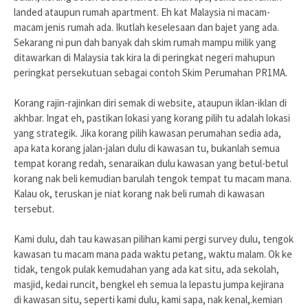
landed ataupun rumah apartment. Eh kat Malaysia ni macam-
macam jenis rumah ada. Ikutlah keselesaan dan bajet yang ada.
Sekarang ni pun dah banyak dah skim rumah mampu milik yang
ditawarkan di Malaysia tak kira la di peringkat negeri mahupun
peringkat persekutuan sebagai contoh Skim Perumahan PR1MA.
Korang rajin-rajinkan diri semak di website, ataupun iklan-iklan di
akhbar. Ingat eh, pastikan lokasi yang korang pilih tu adalah lokasi
yang strategik. Jika korang pilih kawasan perumahan sedia ada,
apa kata korang jalan-jalan dulu di kawasan tu, bukanlah semua
tempat korang redah, senaraikan dulu kawasan yang betul-betul
korang nak beli kemudian barulah tengok tempat tu macam mana.
Kalau ok, teruskan je niat korang nak beli rumah di kawasan
tersebut.
Kami dulu, dah tau kawasan pilihan kami pergi survey dulu, tengok
kawasan tu macam mana pada waktu petang, waktu malam. Ok ke
tidak, tengok pulak kemudahan yang ada kat situ, ada sekolah,
masjid, kedai runcit, bengkel eh semua la lepastu jumpa kejirana
di kawasan situ, seperti kami dulu, kami sapa, nak kenal,.kemian