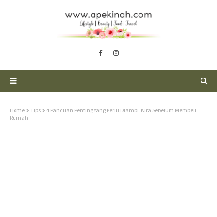
Home
Tips
4 Panduan Penting Yang Perlu Diambil Kira Sebelum Membeli
Rumah