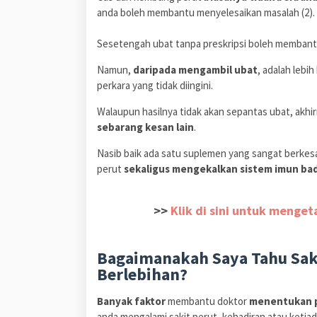
anda boleh membantu menyelesaikan masalah (2).
Sesetengah ubat tanpa preskripsi boleh memban
Namun,
daripada mengambil ubat
, adalah lebi
perkara yang tidak diingini.
Walaupun hasilnya tidak akan sepantas ubat, akhir
sebarang kesan lain
.
Nasib baik ada satu suplemen yang sangat berke
perut
sekaligus mengekalkan sistem imun ba
>>
Klik di sini untuk menge
Bagaimanakah Saya Tahu Saki
Berlebihan?
Banyak faktor
membantu doktor
menentukan p
anda mengalami sakit perut, kehadiran atau ketiad