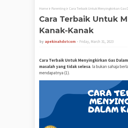
Home
Parenting
Cara Terbaik Untuk Menyingkirkan Ga
Cara Terbaik Untuk 
Kanak-Kanak
by
apekinahdotcom
Friday, March 31, 2023
Cara Terbaik Untuk Menyingkirkan Gas Dala
masalah yang tidak selesa
. Ia bukan sahaja be
mendapatnya (1).