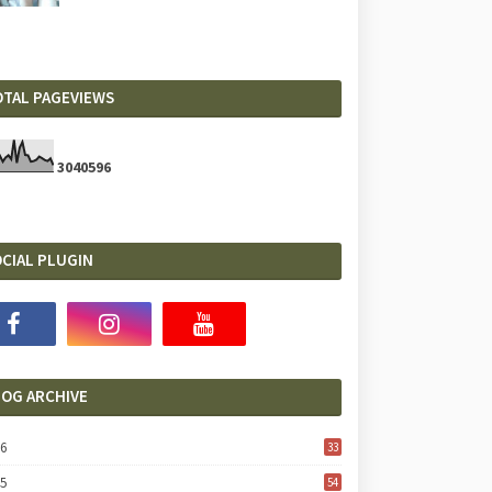
OTAL PAGEVIEWS
3
0
4
0
5
9
6
CIAL PLUGIN
LOG ARCHIVE
26
33
25
54