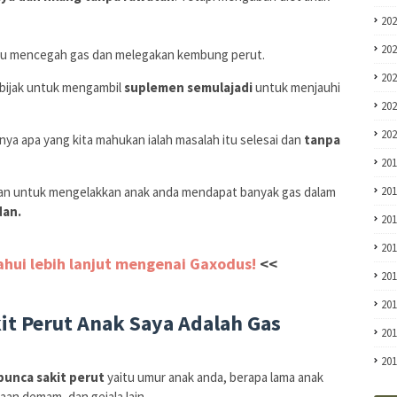
20
20
tu mencegah gas dan melegakan kembung perut.
20
h bijak untuk mengambil
suplemen semulajadi
untuk menjauhi
20
20
nya apa yang kita mahukan ialah masalah itu selesai dan
tanpa
20
20
san untuk mengelakkan anak anda mendapat banyak gas dalam
dan.
20
20
tahui lebih lanjut mengenai Gaxodus!
<<
20
20
t Perut Anak Saya Adalah Gas
20
20
unca sakit perut
yaitu umur anak anda, berapa lama anak
aan demam, dan gejala lain.