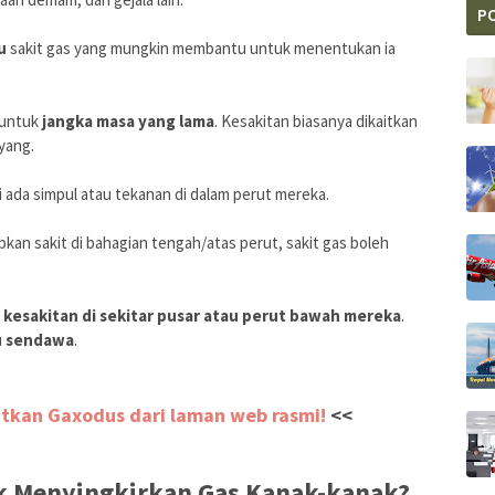
P
u
sakit gas yang mungkin membantu untuk menentukan ia
untuk
jangka masa yang lama
. Kesakitan biasanya dikaitkan
nyang.
ada simpul atau tekanan di dalam perut mereka.
kan sakit di bahagian tengah/atas perut, sakit gas boleh
esakitan di sekitar pusar atau perut bawah mereka
.
u sendawa
.
atkan Gaxodus dari laman web rasmi!
<<
uk Menyingkirkan Gas Kanak-kanak?