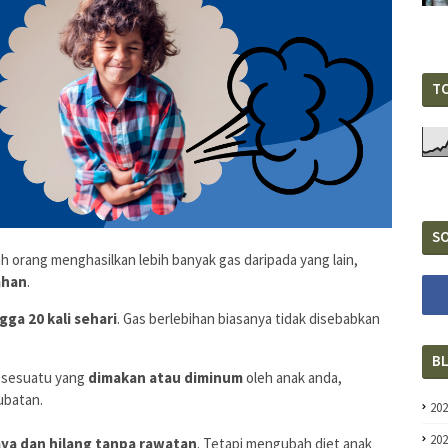
T
SO
 orang menghasilkan lebih banyak gas daripada yang lain,
ahan
.
gga 20 kali sehari
. Gas berlebihan biasanya tidak disebabkan
B
h sesuatu yang
dimakan atau diminum
oleh anak anda,
ubatan.
20
20
aya dan hilang tanpa rawatan
. Tetapi mengubah diet anak