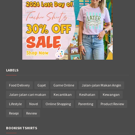
LABELS
Food Delivery
Gajet
Game Online
Jalan-jalan Makan Angin
Jalan-jalan cari makan
Kecantikan
Kesihatan
Kewangan
Lifestyle
Novel
Online Shopping
Parenting
Product Review
Resepi
Review
BOOKISH TSHIRTS