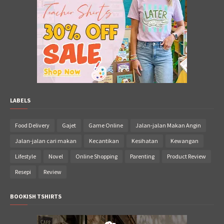
LABELS
Food Delivery
Gajet
Game Online
Jalan-jalan Makan Angin
Jalan-jalan cari makan
Kecantikan
Kesihatan
Kewangan
Lifestyle
Novel
Online Shopping
Parenting
Product Review
Resepi
Review
BOOKISH TSHIRTS