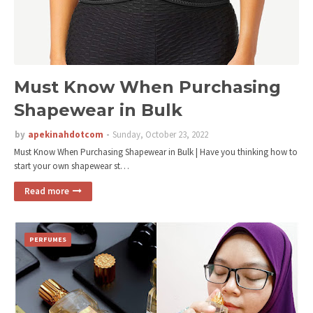
Must Know When Purchasing
Shapewear in Bulk
by
apekinahdotcom
Sunday, October 23, 2022
Must Know When Purchasing Shapewear in Bulk | Have you thinking how to
start your own shapewear st…
Read more
PERFUMES