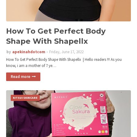
How To Get Perfect Body
Shape With Shapellx
by
apekinahdotcom
Friday, June 17, 2022
How To Get Perfect Body Shape With Shapellx | Hello readers !!! As you
know, i am a mother of 7 ye…
Read more
KITSUI SKINCARE